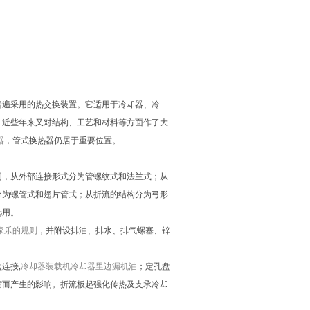
普遍采用的热交换装置。它适用于冷却器、冷
，近些年来又对结构、工艺和材料等方面作了大
器
，管式换热器仍居于重要位置。
同，从外部连接形式分为管螺纹式和法兰式；从
分为螺管式和翅片管式；从折流的结构分为弓形
选用。
家乐的规则
，并附设排油、排水、排气螺塞、锌
连接,
冷却器
装载机冷却器里边漏机油
；定孔盘
缩而产生的影响。折流板起强化传热及支承冷却