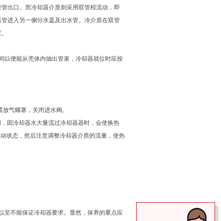
接管出口。而冷却器介质则采用双管程流动，即
器管进入另一侧分水盖及出水管。冷介质在双管
度。
间以便能从壳体内抽出管束，冷却器就位时应按
紧放气螺塞，关闭进水阀。
阀，因冷却器水大量流过冷却器器时，会使换热
流动状态，然后注意调整冷却器介质的流量，使热
以至不能保证冷却器要求。显然，保养的重点应