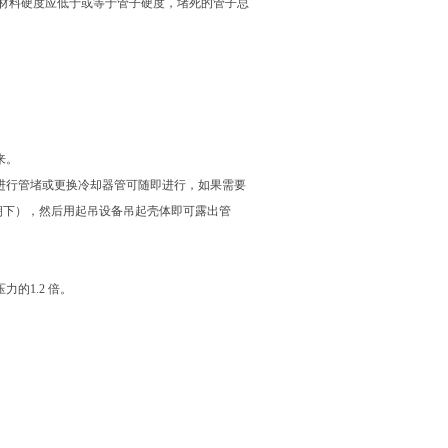
堵材料硬度应低于或等于管子硬度，堵死的管子总
来。
进行管堵或更换冷却器管可随即进行，如果需要
朝下），然后用起吊设备吊起壳体即可露出管
的1.2 倍。