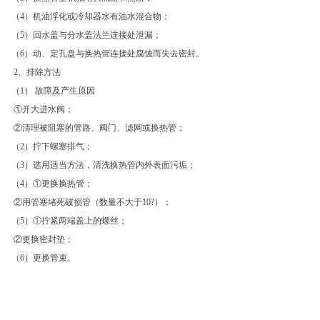
（4）机油浮化或冷却器水有油水混合物；
（5）回水盖与分水盖法兰连接处泄漏；
（6）动、定孔盘与换热管连接处腐蚀而失去密封。
2、排除方法
（1） 故障及产生原因
①开大进水阀；
②清理被阻塞的管路、阀门、滤网或换热管；
（2）拧下螺塞排气；
（3）选用适当方法，清洗换热管内外表面污垢；
（4）①更换换热管；
②用管塞堵死破损管（数量不大于10?）；
（5）①拧紧两端盖上的螺丝；
②更换密封垫；
（6）更换管束。