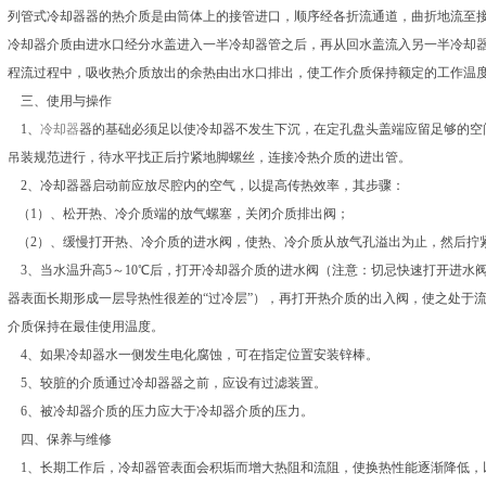
列管式冷却器器的热介质是由筒体上的接管进口，顺序经各折流通道，曲折地流至
冷却器介质由进水口经分水盖进入一半冷却器管之后，再从回水盖流入另一半冷却
程流过程中，吸收热介质放出的余热由出水口排出，使工作介质保持额定的工作温
三、使用与操作
1、
冷却器
器的基础必须足以使冷却器不发生下沉，在定孔盘头盖端应留足够的空
吊装规范进行，待水平找正后拧紧地脚螺丝，连接冷热介质的进出管。
2、冷却器器启动前应放尽腔内的空气，以提高传热效率，其步骤：
（1）、松开热、冷介质端的放气螺塞，关闭介质排出阀；
（2）、缓慢打开热、冷介质的进水阀，使热、冷介质从放气孔溢出为止，然后拧
3、当水温升高5～10℃后，打开冷却器介质的进水阀（注意：切忌快速打开进水
器表面长期形成一层导热性很差的“过冷层”），再打开热介质的出入阀，使之处于
介质保持在最佳使用温度。
4、如果冷却器水一侧发生电化腐蚀，可在指定位置安装锌棒。
5、较脏的介质通过冷却器器之前，应设有过滤装置。
6、被冷却器介质的压力应大于冷却器介质的压力。
四、保养与维修
1、长期工作后，冷却器管表面会积垢而增大热阻和流阻，使换热性能逐渐降低，