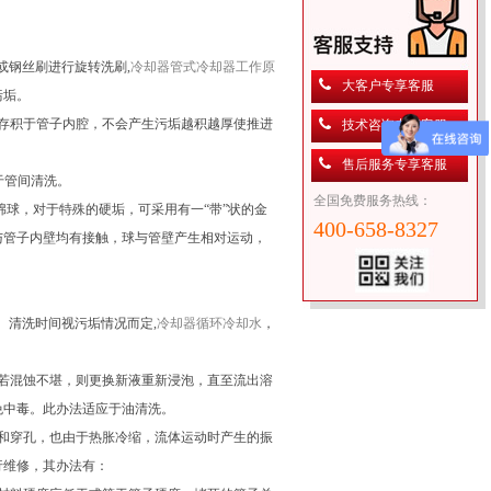
钢丝刷进行旋转洗刷,
冷却器
管式冷却器工作原
大客户专享客服
污垢。
存积于管子内腔，不会产生污垢越积越厚使推进
技术咨询专享客服
售后服务专享客服
于管间清洗。
全国免费服务热线：
球，对于特殊的硬垢，可采用有一“带”状的金
400-658-8327
与管子内壁均有接触，球与管壁产生相对运动，
清洗时间视污垢情况而定,
冷却器
循环冷却水
，
，若混蚀不堪，则更换新液重新浸泡，直至流出溶
免中毒。此办法适应于油清洗。
和穿孔，也由于热胀冷缩，流体运动时产生的振
行维修，其办法有：