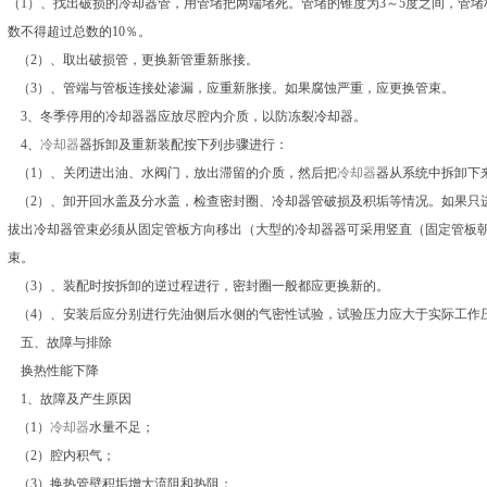
（1）、找出破损的冷却器管，用管堵把两端堵死。管堵的锥度为3～5度之间，管
数不得超过总数的10％。
（2）、取出破损管，更换新管重新胀接。
（3）、管端与管板连接处渗漏，应重新胀接。如果腐蚀严重，应更换管束。
3、冬季停用的冷却器器应放尽腔内介质，以防冻裂冷却器。
4、
冷却器
器拆卸及重新装配按下列步骤进行：
（1）、关闭进出油、水阀门，放出滞留的介质，然后把
冷却器
器从系统中拆卸下
（2）、卸开回水盖及分水盖，检查密封圈、冷却器管破损及积垢等情况。如果只
拔出冷却器管束必须从固定管板方向移出（大型的冷却器器可采用竖直（固定管板
束。
（3）、装配时按拆卸的逆过程进行，密封圈一般都应更换新的。
（4）、安装后应分别进行先油侧后水侧的气密性试验，试验压力应大于实际工作压力
五、故障与排除
换热性能下降
1、故障及产生原因
（1）
冷却器
水量不足；
（2）腔内积气；
（3）换热管壁积垢增大流阻和热阻；