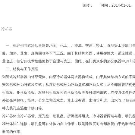
阅读：
时间：2014-01-01
冷却器
一、概述列管式
冷却器
器是冶金、化工、、能源、交通、轻工、食品等工业部门
凝、加热、蒸发、废热回收等不同工况。由于其结构坚固，使用弹性大，适应性强
量改进，使它的技术性能更趋于合理与先进。因此，在门类众多的热交换器中,
冷却
二、结构与工作原理
列管式冷却器器由外部壳体、内部冷却器体两大部份组成。由于具体结构方式的不
安装形式分为卧式和立式；从浮动形式分为浮动盘式和浮动头式；从冷却器管结构
折流板、矩形折流板、双堰形折流板和圆形折流板等多种结构形式，均按具体条件
外部壳体包括：筒体、分水盖和回水盖。其上设有进、出油管和进、出水管,
了解百
棒安装孔连温度计接口等。
冷却器体由冷却器管、定孔盘、动孔盘、折流板等组成。冷却器管两端与定、动孔盘
和外体法兰连接，动孔盘可在外体内自由伸缩，以消除温度对冷却器管由于热胀冷
器管的作用。