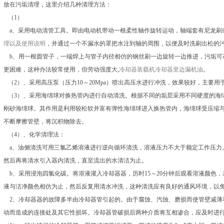
放在污垢清理，这里介绍几种清理方法：
（1）
a、采用电动清管工具。即由电动机带动一根柔性轴作旋转运动，轴端套有尼龙刷或
理以及使用说明
，并通过一个不漏水的罩把水注到轴的周围，以便及时洗刷出松的
b、用一根圆管子，一端焊上与管子内径相仿的钢丝刷一边旋转一边推进，污垢可
更困难，这种办法较常使用，但劳动强度大,
冷却器
装载机冷却器里边漏机油
。
（2）、采用高压泵（压力10～20Mpa）喷出高压水进行冲洗，效果较好，主要用
（3）、采用海绵球对换热管内进行自动清洗。根据不同的垢层采用不同硬度的海绵
刚砂海绵球。其作用是利用较松软并富有弹性海绵球进入换热管内，海绵球受压缩
不断摩擦管壁，将沉积物除去。
（4）、化学清理法：
a、油侧清洗可用三氯乙烯溶液进行逆向循环清洗，溶液压力不大于额定工作压力。
然后再将清水引入器内清洗，直至流出的水清洁为止。
b、采用浸泡四氯化碳。将溶液灌入冷却器器，历时15～20分钟后观看溶液颜色
液与洁净颜色相仿为止，然后反复用清水冲洗，这种清洗应有良好的通风环境，以
2、冷却器器的故障多半由冷却器管引起的。由于腐蚀、汽蚀、磨损而使管壁减薄
动而造成的连接处及其它性损坏。冷却器管破损后两种介质将互相渗合，应及时进